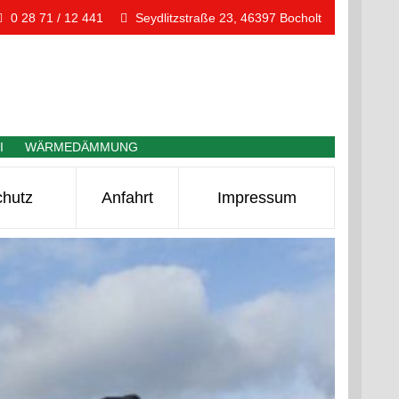
0 28 71 / 12 441
Seydlitzstraße 23, 46397 Bocholt
EI WÄRMEDÄMMUNG
chutz
Anfahrt
Impressum